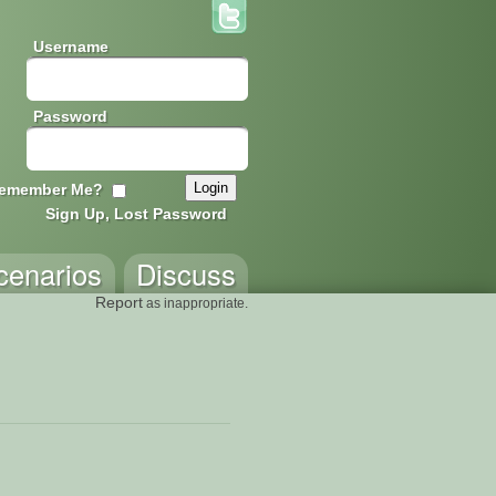
Username
Password
emember Me?
Sign Up, Lost Password
cenarios
Discuss
Report
as inappropriate.