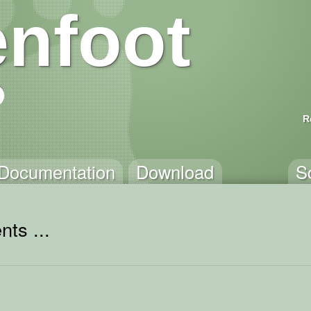
nfoot
R
Documentation
Download
S
ts ...