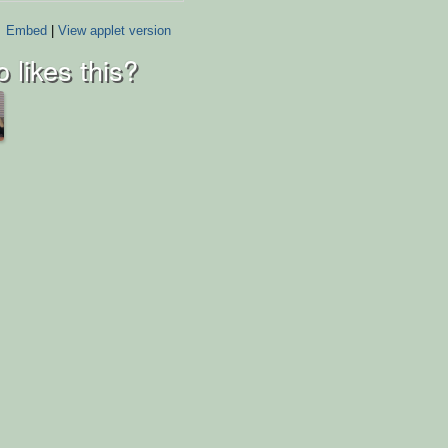
Embed
|
View applet version
 likes this?