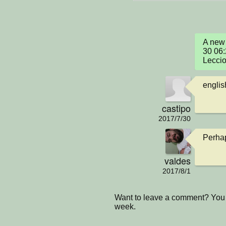
A new 
30 06:
Leccio
englis
castipo
2017/7/30
Perhap
valdes
2017/8/1
Want to leave a comment? You 
week.