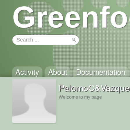
Greenfo
Activity
About
Documentation
PalomoC&Vazqu
Welcome to my page