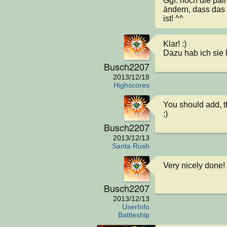
Ggf. noch die pain
ändern, dass das
ist! ^^
Klar! :)

Dazu hab ich sie h
Busch2207
2013/12/18
Highscores
You should add, th
:)
Busch2207
2013/12/13
Santa Rush
Very nicely done!
Busch2207
2013/12/13
UserInfo
Battleship