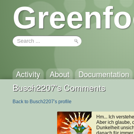
Greenfo
Activity
About
Documentation
Busch2207's Comments
Back to Busch2207's profile
Hm... Ich verstehe
Aber ich glaube, d
Dunkelheit unsicht
danach für immer s