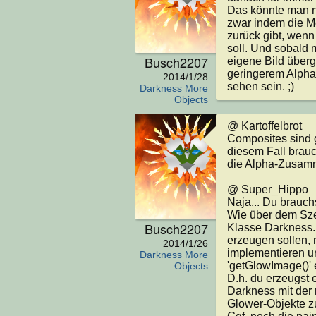
Das könnte man nä
zwar indem die Me
zurück gibt, wen
soll. Und sobald 
Busch2207
eigene Bild überg
geringerem Alpha
2014/1/28
sehen sein. ;)
Darkness More
Objects
@ Kartoffelbrot

Composites sind 
diesem Fall brau
die Alpha-Zusamme
@ Super_Hippo

Naja... Du brauch
Wie über dem Szen
Busch2207
Klasse Darkness. 
erzeugen sollen, m
2014/1/26
implementieren u
Darkness More
'getGlowImage()' e
Objects
D.h. du erzeugst e
Darkness mit der r
Glower-Objekte zur