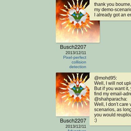
thank you bourne, 
my demo-scenarios
I already got an e
Busch2207
2013/12/11
Pixel-perfect
collision
detection
@mohd95:

Well, I will not u
But if you want it
find my email-adr
@shahparacha:

Well, I don't car
scenarios, as long
you would reupload
Busch2207
:)
2013/12/11
Adventure