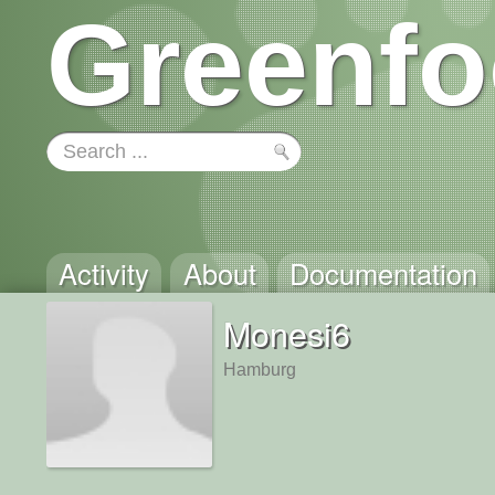
Greenfo
Activity
About
Documentation
Monesi6
Hamburg