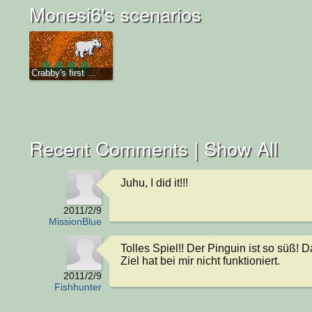
Monesi6's scenarios
Crabby's first ...
Recent Comments |
Show All
Juhu, I did it!!!
2011/2/9
MissionBlue
Tolles Spiel!! Der Pinguin ist so süß! D
Ziel hat bei mir nicht funktioniert.
2011/2/9
Fishhunter