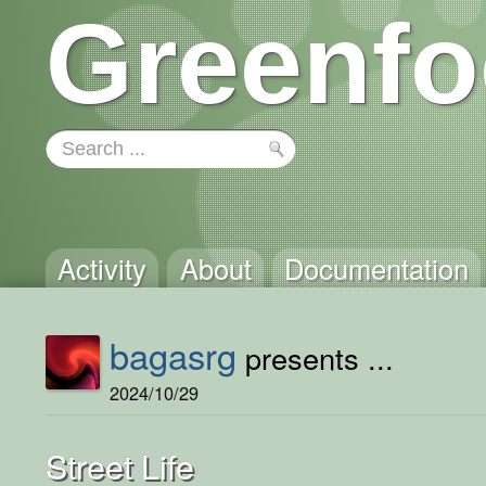
Greenfo
Activity
About
Documentation
bagasrg
presents ...
2024/10/29
Street Life