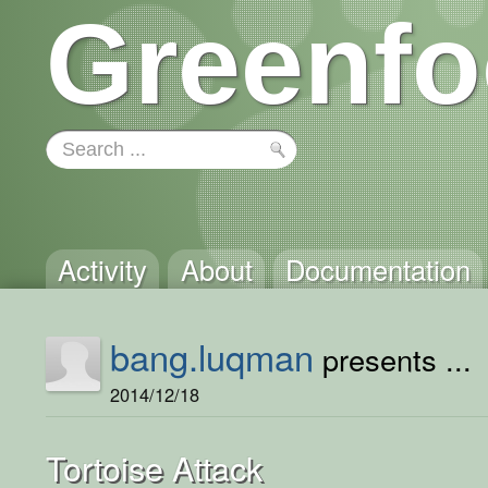
Greenfo
Activity
About
Documentation
bang.luqman
presents ...
2014/12/18
Tortoise Attack