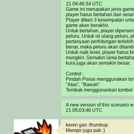
21 04:46:34 UTC

Game ini merupakan jenis game
player harus bertahan dari sera
Player diberi 3 kesempatan untu
game akan berakhir. 

Untuk bertahan, player dipersen
peluru. Untuk isi ulang peluru, 
pertanyaan perhitungan terlebih
benar, maka peluru akan ditamba
Untuk naik level, player harus b
mungkin. Semakin lama bertaha
kura juga akan semakin besar. 

Control : 

Pindah Posisi menggunakan tombo
"Atas", "Bawah" 

Tembak menggunankan tombol 
A new version of this scenario
21 05:03:46 UTC
keren gan :thumbup

Mampir juga pak :)
