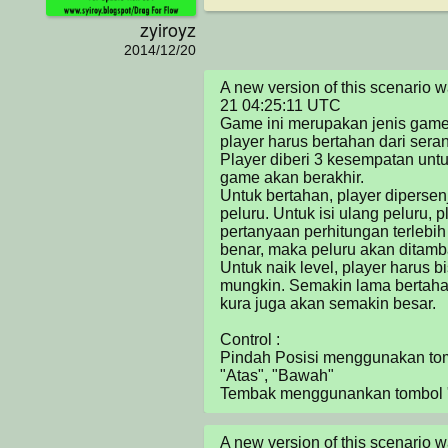
zyiroyz
2014/12/20
A new version of this scenario
21 04:25:11 UTC

Game ini merupakan jenis game
player harus bertahan dari sera
Player diberi 3 kesempatan untu
game akan berakhir. 

Untuk bertahan, player dipersen
peluru. Untuk isi ulang peluru, 
pertanyaan perhitungan terlebih
benar, maka peluru akan ditamba
Untuk naik level, player harus b
mungkin. Semakin lama bertaha
kura juga akan semakin besar. 

Control : 

Pindah Posisi menggunakan tombo
"Atas", "Bawah" 

Tembak menggunankan tombol 
A new version of this scenario