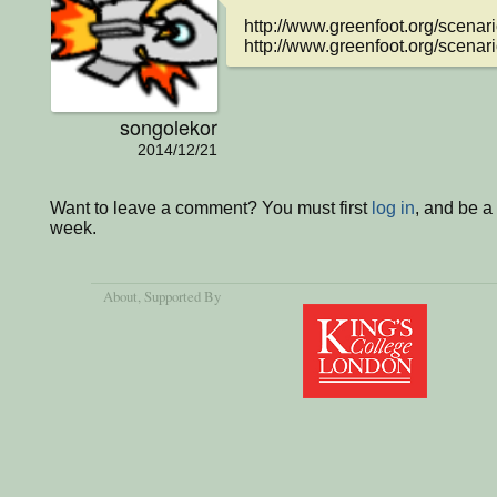
http://www.greenfoot.org/scenar
http://www.greenfoot.org/scenar
songolekor
2014/12/21
Want to leave a comment? You must first
log in
, and be a
week.
About
, Supported By