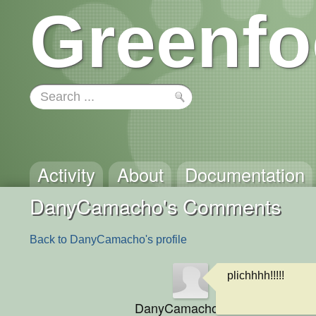
Greenfo
Activity
About
Documentation
DanyCamacho's Comments
Back to DanyCamacho's profile
plichhhh!!!!!
DanyCamacho