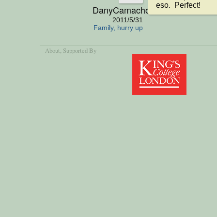
eso.  Perfect!
DanyCamacho
2011/5/31
Family, hurry up
About
, Supported By