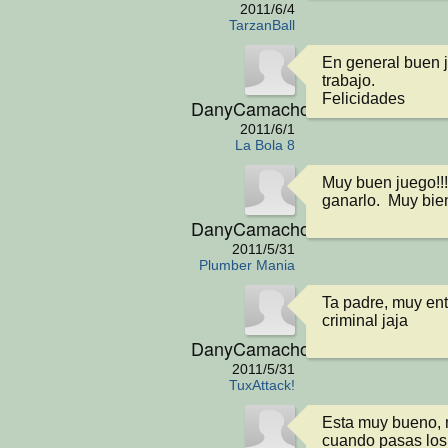
2011/6/4
TarzanBall
En general buen j
trabajo.

Felicidades
DanyCamacho
2011/6/1
La Bola 8
Muy buen juego!!!
ganarlo.  Muy bie
DanyCamacho
2011/5/31
Plumber Mania
Ta padre, muy entr
criminal jaja
DanyCamacho
2011/5/31
TuxAttack!
Esta muy bueno, 
cuando pasas los 