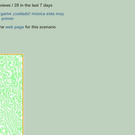
views / 28 in the last 7 days
:
game
¡cuidado!
música
esta
muy
e
primer
the
web page
for this scenario.