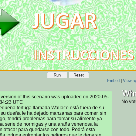
Run
Reset
Embed
|
View ap
Who
version of this scenario was uploaded on 2020-05-
No vot
34:23 UTC

queña tortuga llamada Wallace está fuera de su 
 su dueña le ha dejado manzanas para comer, sin 
o, tendrá problemas para tomar su alimento ya 
a serie de hormigas y una araña venenosa la 
n atacar para quedarse con todo. Podrá esta 
a tortuga enfrentar los peligros que le deparan 