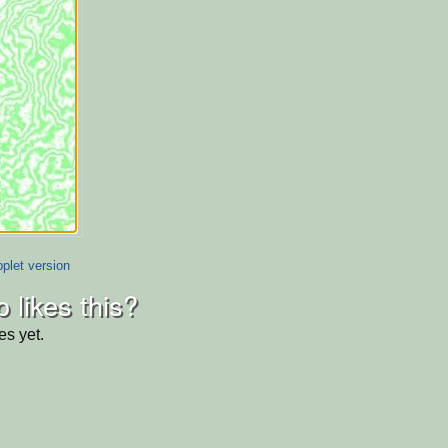
plet version
 likes this?
es yet.