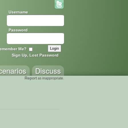
Username
Password
emember Me?
Sign Up, Lost Password
cenarios
Discuss
Report
as inappropriate.