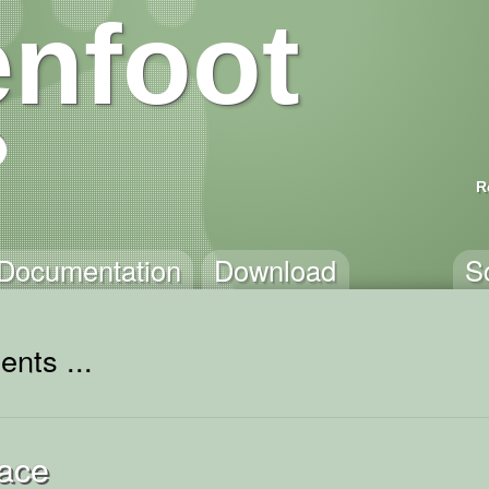
nfoot
R
Documentation
Download
S
ents ...
lace