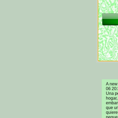
A new 
06 20:
Una pe
hogar,
embarg
que un
quiere
pequeñ