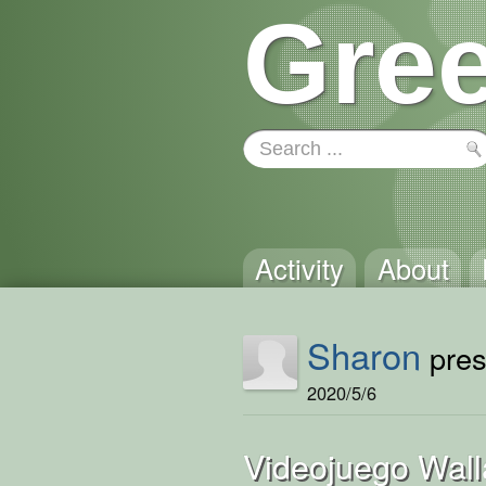
Gree
Activity
About
Sharon
pres
2020/5/6
Videojuego Wal